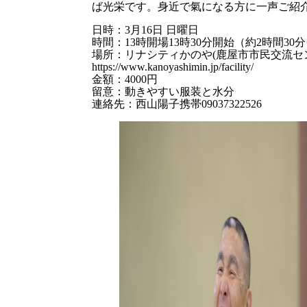
ば光栄です。身近で氣になる方に一声ご紹
日時：3月16日 日曜日
時間：13時開場13時30分開始（約2時間30
場所：リナシティかのや(鹿屋市市民交流セ
https://www.kanoyashimin.jp/facility/
金額：4000円
留意：動きやすい服装と水分
連絡先：西山陽子携帯09037322526