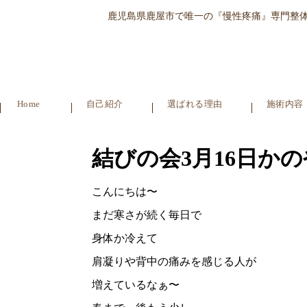
鹿児島県鹿屋市で唯一の『慢性疼痛』専門整
Home
自己紹介
選ばれる理由
施術内容
結びの会3月16日か
こんにちは〜
まだ寒さが続く毎日で
身体か冷えて
肩凝りや背中の痛みを感じる人が
増えているなぁ〜