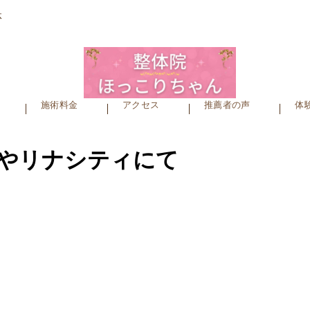
体
施術料金
アクセス
推薦者の声
体
のやリナシティにて