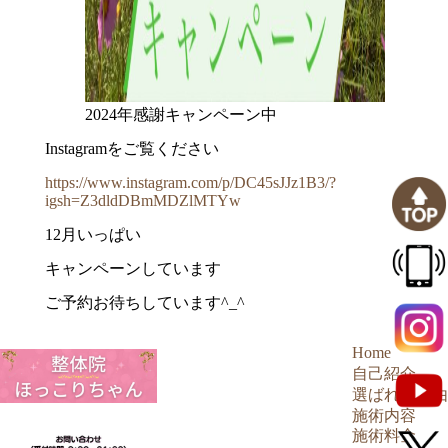
2024年感謝キャンペーン中
Instagramをご覧ください
https://www.instagram.com/p/DC45sJJz1B3/?
igsh=Z3dldDBmMDZlMTYw
12月いっぱい
キャンペーンしています
ご予約お待ちしています^_^
Home
自己紹介
選ばれる理由
施術内容
施術料金