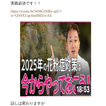
実践必須です！！
https://youtu.be/WMGHiBy-qsU?
si=QS9XUgc6mfMfZwAb
話しは変わりますが