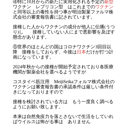
④特に10月からの新たに実用化される予定の
新型
ワクチン
レプリコン型
は
これまでの
ワクチン
と同等以上の毒性
を
持つ事が明治製菓ファルマ株
式会社の審査報告書に記されています。
接種した人からワクチンの成分が他人に伝播(うつ
り)し 接種していない人にまで悪影響を及ぼす
懸念があります。
⑤世界のほとんどの国はコロナワクチン3回目以
降 接種をしておらず、今後は
日本
だけが
打つ計
画になっています。
2024年秋からの接種が開始予定されており各医療
機関が製薬会社を選べるようですが
コスタイベ筋注用 MeijiSeikaフォルマ株式会社の
ワクチンは審査報告書の承認条件は厳しい条件付
きになっておりますので
接種を検討されている方は もう一度良く調べる
ようにお願い致します。
本来は自然免疫力を落とさないで生活をしていれ
ばウイルスは怖がる事は ありません