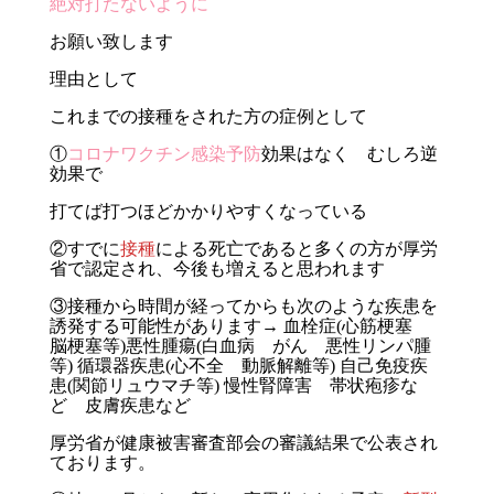
絶対打たないように
お願い致します
理由として
これまでの接種をされた方の症例として
①
コロナワクチン感染予防
効果はなく
むしろ逆
効果で
打てば打つほどかかりやすくなっている
②すでに
接種
による死亡であると多くの方が
厚労
省
で認定
され、
今後も増えると思われます
③接種から時間が経ってからも次のような疾患を
誘発する可能性があります→ 血栓症(心筋梗塞
脳梗塞等)悪性腫瘍(白血病 がん 悪性リンパ腫
等) 循環器疾患(心不全 動脈解離等) 自己免疫疾
患(関節リュウマチ等) 慢性腎障害 帯状疱疹な
ど 皮膚疾患など
厚労省が健康被害審査部会の審議結果で公表され
ております。