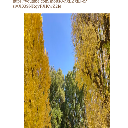
https://youtube.com/shorts/J-hxEZxiD-c?
si=XXt9NRqvFXKwZ2Ie